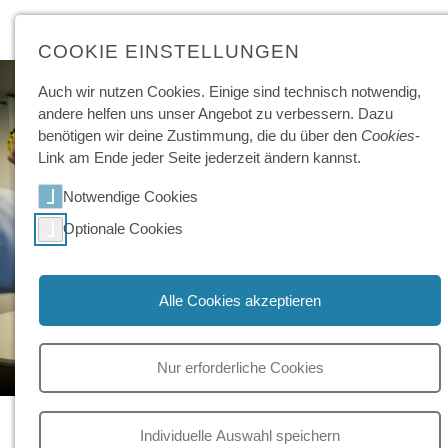
COOKIE EINSTELLUNGEN
Auch wir nutzen Cookies. Einige sind technisch not­wendig,
andere helfen uns unser Angebot zu ver­bessern. Dazu
benötigen wir deine Zu­stimmung, die du über den
Cookies
-
Link am Ende jeder Seite jeder­zeit ändern kannst.
Notwendige Cookies
Optionale Cookies
Alle Cookies akzeptieren
Nur erforderliche Cookies
Schulleben
Gemeinsam wachsen, gemeinsa
Individuelle Auswahl speichern