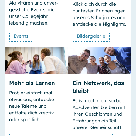
Aktivi­täten und unver­
Klick dich durch die
Sitzungsende
gess­liche Events, die
bun­testen Erinne­rungen
unser College­jahr
unseres Schul­jahres und
Einverständnis-Cookie
lebendig machen.
ent­decke die Highlights.
Name:
Events
Bildergalerie
cookie_consent
Anbieter:
GPB College gGmbH, Beuthstraße 8, 10117 Berlin
Zweck:
Dieser Cookie speichert die ausgewählten Einverständnis-
Optionen bzgl. der Cookie-Nutzung
Mehr als Lernen
Ein Netzwerk, das
Cookie Laufzeit:
bleibt
Probier einfach mal
1 Jahr
etwas aus, ent­decke
Es ist noch nicht vorbei.
neue Talente und
Absolventen bleiben mit
entfalte dich kreativ
ihren Ge­schich­ten und
OPTIONALE COOKIES
oder sportlich.
Erfah­rungen ein Teil
Wir nutzen Analyse-Tools, um vollständig anonyme
unserer Gemein­schaft.
Daten über die Nutzung dieser Website zu erfassen.