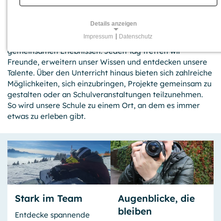
erleben
Details anzeigen
Impressum
|
Datenschutz
Unser Schulleben ist vielseitig, lebendig und geprägt von
NOTWENDIGE COOKIES
gemein­samen Erleb­nissen. Jeden Tag treffen wir
Für grundlegende Funktionen und einwandfreien Betrieb
Freunde, erweitern unser Wissen und entdecken unsere
der Website erforderliche Cookies.
Talente. Über den Unter­richt hinaus bieten sich zahl­reiche
Möglich­keiten, sich einzu­bringen, Projekte gemeinsam zu
Session-Cookies
gestalten oder an Schul­veran­staltungen teilzu­nehmen.
So wird unsere Schule zu einem Ort, an dem es immer
Name:
etwas zu erleben gibt.
PHPSESSID, PHPSESSLP, fe_typo_user
Anbieter:
GPB College gGmbH, Beuthstraße 8, 10117 Berlin
Zweck:
Temporäre First-Party-Cookies, die einen Besucher zur
Aufrechterhaltung der Session mit einer anonymen
Kennung über verschiedene Seiten wiedererkennen
Stark im Team
Augenblicke, die
können.
bleiben
Entdecke spannende
Cookie Laufzeit: