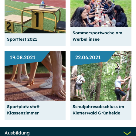
Den Traumberuf ganz
praktisch kennenlernen
Das Team sind wir
Sommersportwoche am
Weiterlesen
Weiterlesen
Sportfest 2021
Werbellinsee
19.08.2021
22.06.2021
Gemeinsame Erlebnisse
Auf die Plätze - Fertig -
stärken die Klassen­
Los!
gemeinschaft
Sportplatz statt
Schuljahresabschluss im
Weiterlesen
Weiterlesen
Klassenzimmer
Kletterwald Grünheide
Ausbildung