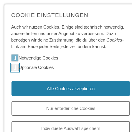
COOKIE EINSTELLUNGEN
Der GPB College Blog
Auch wir nutzen Cookies. Einige sind technisch not­wendig,
andere helfen uns unser Angebot zu ver­bessern. Dazu
benötigen wir deine Zu­stimmung, die du über den
Cookies
-
Link am Ende jeder Seite jeder­zeit ändern kannst.
06.07.2026
06.07.2026
Notwendige Cookies
Optionale Cookies
Alle Cookies akzeptieren
Austausch und
Kooperation mit Schule in
Netzwerken im Biergarten
Südkorea
Nur erforderliche Cookies
18.06.2026
04.06.2026
Individuelle Auswahl speichern