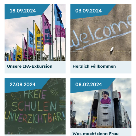
18.09.2024
03.09.2024
Spannende Erfahrungen
Kennenlernen mit Spaß-
beim Praktikum
Faktor
Weiterlesen
Weiterlesen
Unsere IFA-Exkursion
Herzlich willkommen
27.08.2024
08.02.2024
Gruselige Begeg­nungen
und ein Blick in die
Das neue Schuljahr ist
Zukunft
gestartet
Was macht denn Frau
Weiterlesen
Weiterlesen