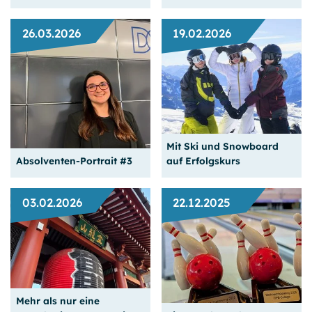
Diese helfen uns bei der Weiterentwicklung unseres
Angebots.
26.03.2026
19.02.2026
Google Analytics
Name:
_ga, _gat, _gd, _gid
Sie war genau im
richtigen Moment am GPB
Ein Team vom GPB
Anbieter:
College.
College gibt alles
Google Ireland Limited, Google Building Gordon House, 4
Mit Ski und Snowboard
Barrow St, Dublin, D04 E5W5, Ireland
Weiterlesen
Weiterlesen
Absolventen-Portrait #3
auf Erfolgskurs
Zweck:
Erhebung von anonymisierten Statistikdaten über die
Nutzung der Webseite (Reichweitenmessung).
03.02.2026
22.12.2025
Cookie Laufzeit:
bis zu 24 Monaten
Der Kontakt während der
Japan­reise mit dem GPB
MS Clarity
College sicherte ihr einen
Unserere Ski-Fahrt nach
Job in Japan.
Lienz 2026
Mehr als nur eine
Name: