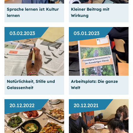
Sprache lernen ist: Kultur
Kleiner Beitrag mit
Weiterlesen
Weiterlesen
lernen
Wirkung
03.02.2023
05.01.2023
Digitale Chancen: Wir
unterstützen eine
Ein Besuch im Korea­
nigerianische Schule mit
nischen Kulturzentrum
Laptops
Natürlichkeit, Stille und
Arbeitsplatz: Die ganze
Weiterlesen
Weiterlesen
Gelassenheit
Welt
20.12.2022
20.12.2021
Auswärtiges Amt
Was hat Malerei
rekrutiert Absolven­tinnen