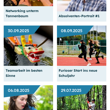
Aktion.
Seoul machen."
Networking unterm
Weiterlesen
Weiterlesen
Tannenbaum
Absolventen-Portrait #1
30.09.2025
08.09.2025
Bei winterlich kalten
Temparaturen sind einige
Absolventen unserer
Ohne Scheuklappen bei
Einladung zu einem Meet-
der Job­suche hat er in
and-Greet auf dem
einem Start-Up Fuß
Weihnachtsmarkt gefolgt.
gefasst.
Teamarbeit im besten
Furioser Start ins neue
Weiterlesen
Weiterlesen
Sinne
Schuljahr
06.08.2025
29.07.2025