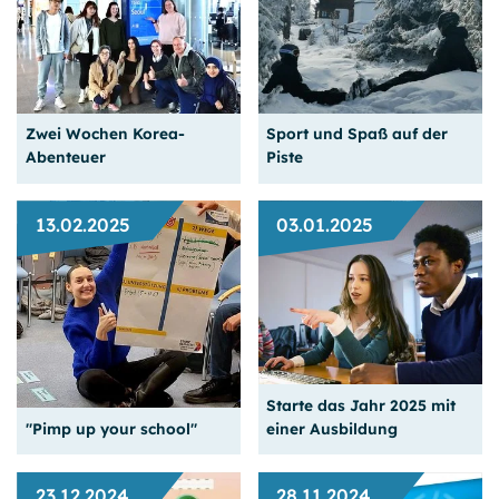
Neue Inspirationen zum
Erste Treffen unserer
Schuljahresende
Alumni
Zwei Wochen Korea-
Sport und Spaß auf der
Weiterlesen
Weiterlesen
Abenteuer
Piste
13.02.2025
03.01.2025
Schülerreise nach
Südkorea gestartet
Unsere Skireise nach Lienz
Starte das Jahr 2025 mit
Weiterlesen
Weiterlesen
"Pimp up your school"
einer Ausbildung
23.12.2024
28.11.2024