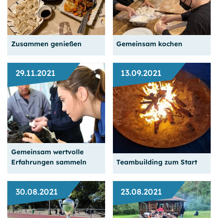
eigentlich mit Daoismus
und Absolventen des GPB-
zu tun?
College. We're so proud.
Weiterlesen
Weiterlesen
Zusammen genießen
Gemeinsam kochen
29.11.2021
13.09.2021
Richtig bestellen will
Zusammen isst man
gelernt sein.
weniger allein
Gemeinsam wertvolle
Weiterlesen
Weiterlesen
Erfahrungen sammeln
Teambuilding zum Start
30.08.2021
23.08.2021