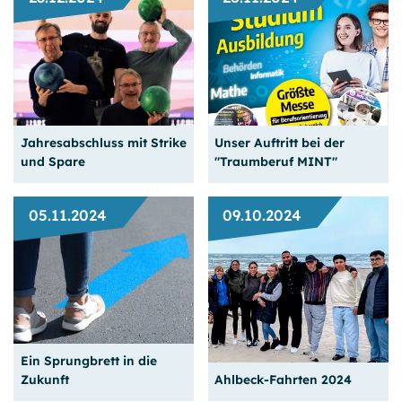
Unsere Schülervertreter
Gute Vorsätze jetzt
unterwegs
umsetzen
Jahresabschluss mit Strike
Unser Auftritt bei der
Weiterlesen
Weiterlesen
und Spare
"Traumberuf MINT"
05.11.2024
09.10.2024
Traditionelles
Weihnachtsbowling
erstmals für beide
Technische Ausbil­dungen
Standorte
stark nachgefragt
Ein Sprungbrett in die
Weiterlesen
Weiterlesen
Zukunft
Ahlbeck-Fahrten 2024