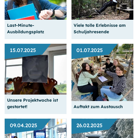
Tolle Events erwarten
Unser Teamtag 2025 im
unsere neuen Schülerinnen
Drachenboot
und Schüler.
Last-Minute-
Viele tolle Erlebnisse am
Weiterlesen
Weiterlesen
Ausbildungsplatz
Schuljahresende
15.07.2025
01.07.2025
Beratung findet auch in
Action und Feierliches vor
den Ferien statt.
den großen Ferien
Unsere Projektwoche ist
Weiterlesen
Weiterlesen
gestartet!
Auftakt zum Austausch
09.04.2025
26.02.2025