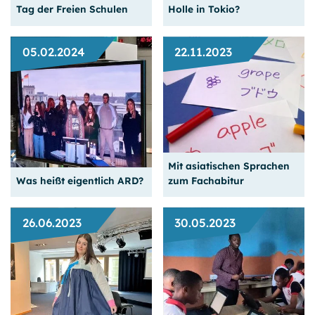
Tag der Freien Schulen
Holle in Tokio?
05.02.2024
22.11.2023
Unser Reisebericht zu
GPB College als Teil einer
einer unglaublich
innovativen
spannenden Entdeckungs­
Bildungslandschaft
tour in Japan.
Mit asiatischen Sprachen
Weiterlesen
Weiterlesen
Was heißt eigentlich ARD?
zum Fachabitur
26.06.2023
30.05.2023
Und welche Rolle spielen
Drei gute Gründe für eine
die Medien für unsere
Ausbildung zum Fremd­
Demokratie?
sprachenassistent