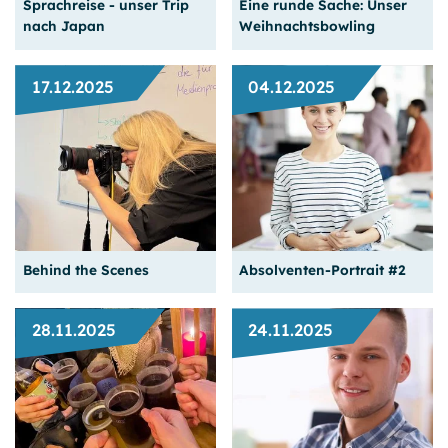
_clck, _clsk
Sprachreise - unser Trip
Eine runde Sache: Unser
Weiterlesen
Weiterlesen
nach Japan
Weihnachtsbowling
Anbieter:
Microsoft Corporation, One Microsoft Way, Redmond, WA
98052-6399, USA
17.12.2025
04.12.2025
Zweck:
Analyse-Tool zum Aufspüren von Usability Problemen auf
der Webseite durch Click-Heatmaps und anonymisierte
Mit sportlichem Ehrgeiz
Session-Recordings.
Sprache lernen und
und viel Spaß erlebten wir
Kontakte knüpfen in
den letzten Schultag des
Cookie Laufzeit:
Japan
Jahres.
24 Stunden
Weiterlesen
Weiterlesen
Behind the Scenes
Absolventen-Portrait #2
28.11.2025
24.11.2025
"Mit meinen Koreanisch­
Ein Blick hinter die
kennt­nissen konnte ich
Kulissen unserer Foto-
sogar ein Praktikum in