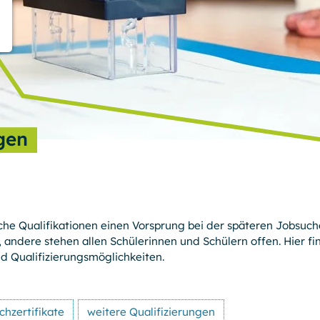
ngen
che Qualifi­kationen einen Vorsprung bei der späteren Jobsuche
n, andere stehen allen Schülerinnen und Schülern offen. Hier fi
d Qualifizierungs­möglichkeiten.
chzertifikate
weitere Qualifizierungen