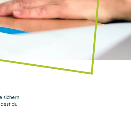
 sichern.
ndest du