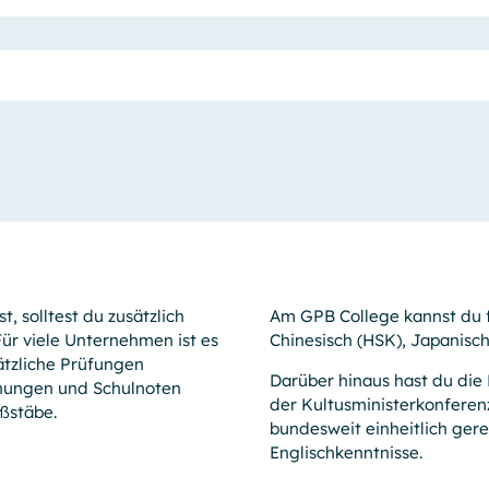
t, solltest du zusätzlich
Am GPB College kannst du 
Für viele Unternehmen ist es
Chinesisch (HSK), Japanisc
ätzliche Prüfungen
Darüber hinaus hast du die 
hnungen und Schulnoten
der Kultusminister­konferen
aßstäbe.
bundesweit einheitlich ger
Englischkenntnisse.