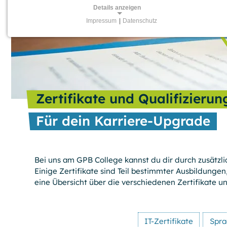
Details anzeigen
Impressum
|
Datenschutz
NOTWENDIGE COOKIES
Für grundlegende Funktionen und einwandfreien Betrieb
der Website erforderliche Cookies.
Session-Cookies
Zertifikate und Qualifizie­ru
Name:
PHPSESSID, PHPSESSLP,
Für dein Karriere-Upgrade
fe_typo_user
Anbieter:
GPB College gGmbH, Beuthstraße 8,
10117 Berlin
Bei uns am GPB College kannst du dir durch zusätzli
Einige Zertifi­kate sind Teil bestimmter Ausbildunge
Zweck:
eine Übersicht über die verschiedenen Zertifikate un
Temporäre First-Party-Cookies, die
einen Besucher zur Aufrechterhaltung
der Session mit einer anonymen
Kennung über verschiedene Seiten
wiedererkennen können.
IT-Zertifikate
Spra