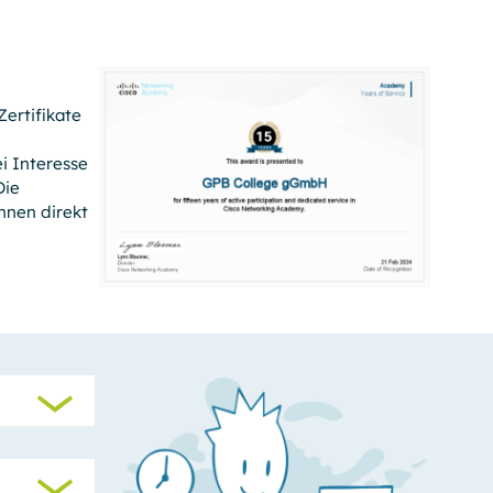
ertifi­kate
i Interesse
Die
nnen direkt