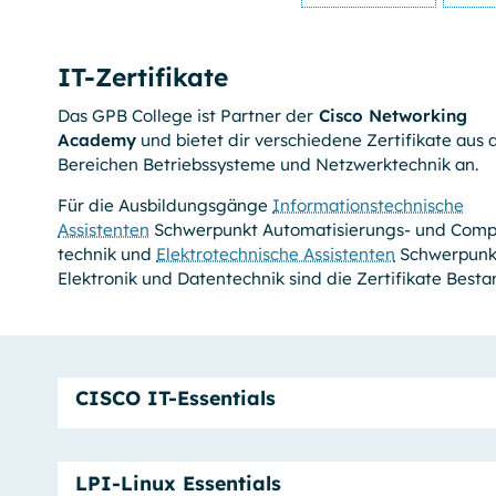
Cookie Laufzeit:
Sitzungsende
IT-Zertifikate
Einverständnis-Cookie
Das GPB College ist Partner der
Cisco Networking
Academy
und bietet dir verschiedene Zertifikate aus 
Name:
Bereichen Betriebs­systeme und Netzwerk­technik an.
cookie_consent
Für die Ausbildungsgänge
Informationstechnische
Anbieter:
Assistenten
Schwerpunkt Automa­tisierungs- und Comp
GPB College gGmbH, Beuthstraße 8,
10117 Berlin
technik und
Elektrotech­nische Assistenten
Schwerpunk
Elektronik und Daten­technik sind die Zertifikate Besta
Zweck:
Dieser Cookie speichert die
ausgewählten Einverständnis-Optionen
bzgl. der Cookie-Nutzung
Cookie Laufzeit:
CISCO IT-Essentials
1 Jahr
LPI-Linux Essentials