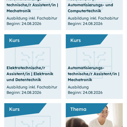
Ausbildung im sozialen
vielfältige Aufgaben in
technische/r Assistent/in |
Automatisierungs- und
Bereich.
verschiedenen Branchen.
Mechatronik
Computertechnik
Weiter
lesen
Weiter
lesen
Ausbildung inkl. Fachabitur
Ausbildung inkl. Fachabitur
Beginn: 24.08.2026
Beginn: 24.08.2026
Kurs
Kurs
24.08.2026
24.08.2026
3 Jahre (Vollzeit)
3 Jahre (Vollzeit)
Elektrotechnische/r
Automatisierungs­
Prenzl. Berg
Prenzl. Berg
Assistent/in | Elektronik
technische/r Assistent/in |
Plätze frei
Plätze frei
und Datentechnik
Mechatronik
Zum Angebot
Zum Angebot
Ausbildung inkl. Fachabitur
Ausbildung
Beginn: 24.08.2026
Beginn: 24.08.2026
Kurs
Thema
24.08.2026
24.08.2026