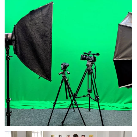
_clck, _clsk
Anbieter:
Microsoft Corporation, One Microsoft Way, Redmond, WA
98052-6399, USA
Zweck:
Analyse-Tool zum Aufspüren von Usability Problemen auf
der Webseite durch Click-Heatmaps und anonymisierte
Session-Recordings.
Cookie Laufzeit:
24 Stunden