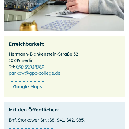
Erreichbarkeit:
Hermann-Blankenstein-Straße 32
10249 Berlin
Tel:
030 39048180
pankow@gpb-college.de
Google Maps
Mit den Öffentlichen:
Bhf. Storkower Str. (S8, S41, S42, S85)