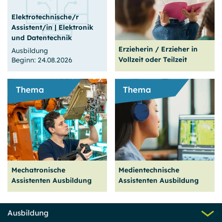
3 Jahre (Vollzeit)
2 Jahre (Vollzeit)
Elektrotechnische/r
Prenzl. Berg
Prenzl. Berg
Assistent/in | Elektronik
Plätze frei
Plätze frei
und Datentechnik
Erzieherin / Erzieher in
Zum Angebot
Zum Angebot
Ausbildung
Vollzeit oder Teilzeit
Beginn: 24.08.2026
Thema
Thema
24.08.2026
Mit der
2 Jahre (Vollzeit)
Erzieherausbildung
Prenzl. Berg
machst du deine Stärken
Plätze frei
zum Beruf.
Mechatronische
Medientechnische
Zum Angebot
Weiter
lesen
Assistenten Ausbildung
Assistenten Ausbildung
Das hier ist nichts für
Ausbildung
Autoschrauber! Du wirst