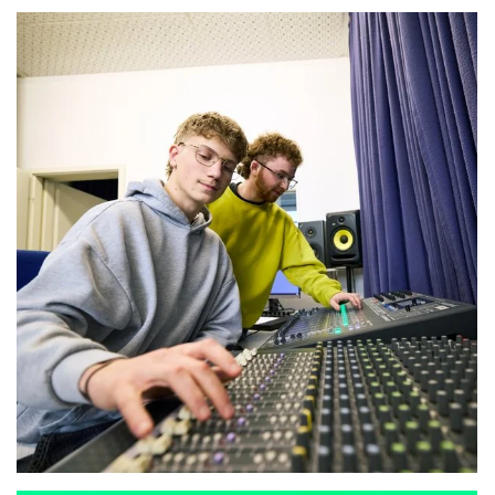
Diese helfen uns bei der Weiterentwicklung unseres
Angebots.
Google Analytics
Name:
_ga, _gat, _gd, _gid
Anbieter:
Google Ireland Limited, Google Building Gordon House, 4
Barrow St, Dublin, D04 E5W5, Ireland
Zweck:
Erhebung von anonymisierten Statistikdaten über die
Nutzung der Webseite (Reichweitenmessung).
Cookie Laufzeit:
bis zu 24 Monaten
MS Clarity
Name: