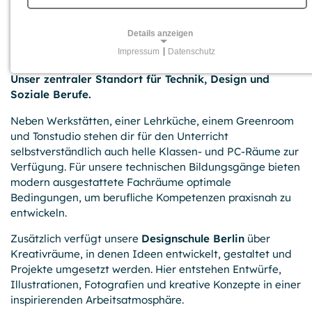
Direkt am S-Bahn-Ring (Bhf.
Storkower Str.)
Details anzeigen
Impressum
|
Datenschutz
NOTWENDIGE COOKIES
Unser zentraler Standort für Technik, Design und
Für grundlegende Funktionen und einwandfreien Betrieb
Soziale Berufe.
der Website erforderliche Cookies.
Neben Werk­stätten, einer Lehrküche, einem Green­room
Session-Cookies
und Tonstudio stehen dir für den Unterricht
selbstverständlich auch helle Klassen- und PC-Räume zur
Name:
Verfügung. Für unsere technischen Bildungs­gänge bieten
PHPSESSID, PHPSESSLP, fe_typo_user
modern ausgestattete Fachräume optimale
Anbieter:
Bedingungen, um berufliche Kompetenzen praxisnah zu
GPB College gGmbH, Beuthstraße 8, 10117 Berlin
entwickeln.
Zweck:
Zusätzlich verfügt unsere
Designschule Berlin
über
Temporäre First-Party-Cookies, die einen Besucher zur
Kreativräume, in denen Ideen entwickelt, gestaltet und
Aufrechterhaltung der Session mit einer anonymen
Projekte umgesetzt werden. Hier entstehen Entwürfe,
Kennung über verschiedene Seiten wiedererkennen
Illustrationen, Fotografien und kreative Konzepte in einer
können.
inspirierenden Arbeits­atmosphäre.
Cookie Laufzeit: