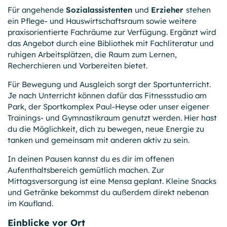
Sitzungsende
Für angehende
Sozialassistenten
und
Erzieher
stehen
ein Pflege- und Hauswirtschafts­raum sowie weitere
praxisorientierte Fachräume zur Verfügung. Ergänzt wird
Einverständnis-Cookie
das Angebot durch eine Bibliothek mit Fachl­iteratur und
ruhigen Arbeitsplätzen, die Raum zum Lernen,
Name:
Recherchieren und Vorbereiten bietet.
cookie_consent
Anbieter:
Für Bewegung und Ausgleich sorgt der Sportunterricht.
GPB College gGmbH, Beuthstraße 8, 10117 Berlin
Je nach Unterricht können dafür das Fitnessstudio am
Park, der Sport­komplex Paul-Heyse oder unser eigener
Zweck:
Trainings- und Gymnastik­raum genutzt werden. Hier hast
Dieser Cookie speichert die ausgewählten Einverständnis-
du die Möglichkeit, dich zu bewegen, neue Energie zu
Optionen bzgl. der Cookie-Nutzung
tanken und gemeinsam mit anderen aktiv zu sein.
Cookie Laufzeit:
1 Jahr
In deinen Pausen kannst du es dir im offenen
Aufenthalts­bereich gemütlich machen. Zur
Mittagsversorgung ist eine Mensa geplant. Kleine Snacks
und Getränke bekommst du außerdem direkt nebenan
OPTIONALE COOKIES
im Kaufland.
Wir nutzen Analyse-Tools, um vollständig anonyme
Daten über die Nutzung dieser Website zu erfassen.
Einblicke vor Ort