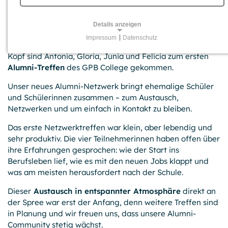
01.07.2025
Was machen eigentlich die anderen nach dem
Details anzeigen
Abschluss? Haben alle einen Job gefunden? Und was
Impressum
|
Datenschutz
kommt als Nächstes? Mit diesen und weiteren Fragen im
NOTWENDIGE COOKIES
Kopf sind Antonia, Gloria, Junia und Felicia zum ersten
Für grundlegende Funktionen und einwandfreien Betrieb
Alumni-Treffen
des GPB College gekommen.
der Website erforderliche Cookies.
Unser neues Alumni-Netzwerk bringt ehemalige Schüler
Session-Cookies
und Schülerinnen zusammen – zum Austausch,
Netzwerken und um einfach in Kontakt zu bleiben.
Name:
PHPSESSID, PHPSESSLP, fe_typo_user
Das erste Netzwerktreffen war klein, aber lebendig und
sehr produktiv. Die vier Teilnehmerinnen haben offen über
Anbieter:
ihre Erfahrungen gesprochen: wie der Start ins
GPB College gGmbH, Beuthstraße 8, 10117 Berlin
Berufsleben lief, wie es mit den neuen Jobs klappt und
Zweck:
was am meisten herausfordert nach der Schule.
Temporäre First-Party-Cookies, die einen Besucher zur
Aufrechterhaltung der Session mit einer anonymen
Dieser
Austausch in entspannter Atmosphäre
direkt an
Kennung über verschiedene Seiten wiedererkennen
der Spree war erst der Anfang, denn weitere Treffen sind
können.
in Planung und wir freuen uns, dass unsere Alumni-
Community stetig wächst.
Cookie Laufzeit: