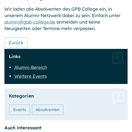
Sitzungsende
Wir laden alle Absolventen des GPB College ein, in
unserem Alumni-Netzwerk dabei zu sein. Einfach unter
Einverständnis-Cookie
alumni@gpb-college.de
anmelden und keine
Neuigkeiten oder Termine mehr verpassen.
Name:
cookie_consent
Zurück
Anbieter:
GPB College gGmbH, Beuthstraße 8, 10117 Berlin
Links
Zweck:
Alumni-Bereich
Dieser Cookie speichert die ausgewählten Einverständnis-
Weitere Events
Optionen bzgl. der Cookie-Nutzung
Cookie Laufzeit:
1 Jahr
Kategorien
Events
Absolventen
OPTIONALE COOKIES
Wir nutzen Analyse-Tools, um vollständig anonyme
Auch interessant
Daten über die Nutzung dieser Website zu erfassen.