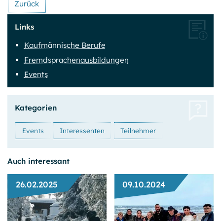
Zurück
Sitzungsende
Links
Einverständnis-Cookie
Kaufmännische Berufe
Name:
Fremdsprachenausbildungen
cookie_consent
Events
Anbieter:
GPB College gGmbH, Beuthstraße 8, 10117 Berlin
Kategorien
Zweck:
Dieser Cookie speichert die ausgewählten Einverständnis-
Optionen bzgl. der Cookie-Nutzung
Events
Interessenten
Teilnehmer
Cookie Laufzeit:
1 Jahr
Auch interessant
26.02.2025
09.10.2024
OPTIONALE COOKIES
Wir nutzen Analyse-Tools, um vollständig anonyme
Daten über die Nutzung dieser Website zu erfassen.