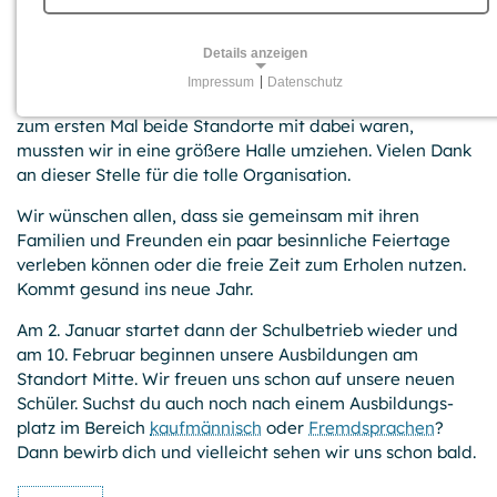
23.12.2024
Details anzeigen
Mit dem gemeinsamen Weihnachts­bowling von Schülern
Impressum
|
Datenschutz
und Lehrern endete dieses Jahr an unserer Schule. Da
NOTWENDIGE COOKIES
zum ersten Mal beide Standorte mit dabei waren,
Für grundlegende Funktionen und einwandfreien Betrieb
mussten wir in eine größere Halle umziehen. Vielen Dank
der Website erforderliche Cookies.
an dieser Stelle für die tolle Organisation.
Session-Cookies
Wir wünschen allen, dass sie gemeinsam mit ihren
Familien und Freunden ein paar besinnliche Feiertage
Name:
verleben können oder die freie Zeit zum Erholen nutzen.
PHPSESSID, PHPSESSLP, fe_typo_user
Kommt gesund ins neue Jahr.
Anbieter:
Am 2. Januar startet dann der Schulbetrieb wieder und
GPB College gGmbH, Beuthstraße 8, 10117 Berlin
am 10. Februar beginnen unsere Ausbildungen am
Zweck:
Standort Mitte. Wir freuen uns schon auf unsere neuen
Temporäre First-Party-Cookies, die einen Besucher zur
Schüler. Suchst du auch noch nach einem Ausbildungs­
Aufrechterhaltung der Session mit einer anonymen
platz im Bereich
kaufmännisch
oder
Fremdsprachen
?
Kennung über verschiedene Seiten wiedererkennen
Dann bewirb dich und vielleicht sehen wir uns schon bald.
können.
Cookie Laufzeit: