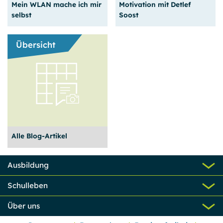
Mein WLAN mache ich mir
Motivation mit Detlef
Diese helfen uns bei der Weiterentwicklung unseres
selbst
Soost
Angebots.
Google Analytics
Übersicht
Name:
_ga, _gat, _gd, _gid
Anbieter:
Google Ireland Limited, Google Building Gordon House, 4
Der Praxistest in der
Ein Workshop der
Barrow St, Dublin, D04 E5W5, Ireland
Projektwoche
besonderen Art
Zweck:
weiterlesen
weiterlesen
Erhebung von anonymisierten Statistikdaten über die
Alle Blog-Artikel
Nutzung der Webseite (Reichweitenmessung).
Cookie Laufzeit:
Ausbildung
bis zu 24 Monaten
Schulleben
MS Clarity
Über uns
Name:
Die neuesten Artikel in der