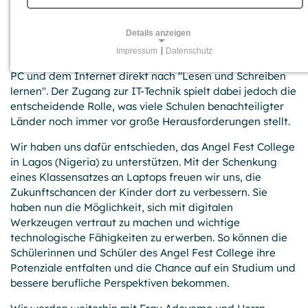
30.05.2023
Bildung ist der Schlüssel zu einer besseren Zukunft - das
Details anzeigen
gilt wohl auf der ganzen Welt und in unserer digitalen
Impressum
|
Datenschutz
Gesellschaft kommt der Kenntnis­erwerb im Umgang mit
NOTWENDIGE COOKIES
PC und dem Internet direkt nach "Lesen und Schreiben
Für grundlegende Funktionen und einwandfreien Betrieb
lernen". Der Zugang zur IT-Technik spielt dabei jedoch die
der Website erforderliche Cookies.
entscheidende Rolle, was viele Schulen benachteiligter
Länder noch immer vor große Heraus­forderungen stellt.
Session-Cookies
Wir haben uns dafür entschieden, das Angel Fest College
Name:
in Lagos (Nigeria) zu unterstützen. Mit der Schenkung
PHPSESSID, PHPSESSLP, fe_typo_user
eines Klassen­satzes an Laptops freuen wir uns, die
Zukunfts­chancen der Kinder dort zu verbessern. Sie
Anbieter:
GPB College gGmbH, Beuthstraße 8, 10117 Berlin
haben nun die Möglichkeit, sich mit digitalen
Werkzeugen vertraut zu machen und wichtige
Zweck:
technologische Fähigkeiten zu erwerben. So können die
Temporäre First-Party-Cookies, die einen Besucher zur
Schülerinnen und Schüler des Angel Fest College ihre
Aufrechterhaltung der Session mit einer anonymen
Potenziale entfalten und die Chance auf ein Studium und
Kennung über verschiedene Seiten wiedererkennen
bessere berufliche Perspektiven bekommen.
können.
Cookie Laufzeit: