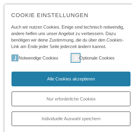
COOKIE EINSTELLUNGEN
Auch wir nutzen Cookies. Einige sind technisch not­wendig,
andere helfen uns unser Angebot zu ver­bessern. Dazu
benötigen wir deine Zu­stimmung, die du über den
Cookies
-
Mehr zum Thema "Kaufmänni
Link am Ende jeder Seite jeder­zeit ändern kannst.
Notwendige Cookies
Optionale Cookies
FAQ
BLOG
Alle Cookies akzeptieren
Nur erforderliche Cookies
Welche Zusatzzertifikate kann
Individuelle Auswahl speichern
ich erwerben?
Teambuilding im Ha