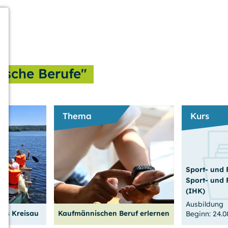
Berufsausbi
sche Berufe"
Thema
Kurs
Sport- und 
Sport- und 
(IHK)
Ausbildung
us Kreisau
Kaufmännischen Beruf erlernen
Beginn: 24.0