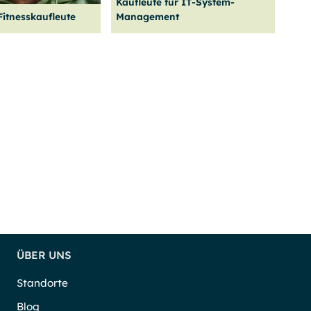
Kaufleute für IT-System-
ebot
Weiter
lesen
Fitnesskaufleute
Management
e Ausbil­dung Sport-
Werde zum Experten für IT-
­kaufleute und
Dienst­leistungen und mach
te für Sport,
eine kauf­män­nische Ausbil­
itness und Orga­
dung im IT-System-
ufgaben.
Management.
en
Weiter
lesen
ÜBER UNS
Standorte
Blog