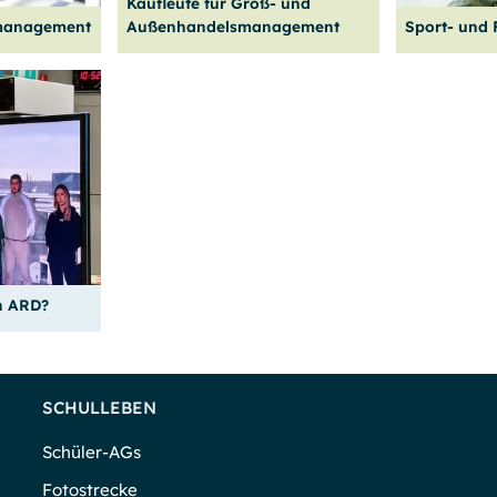
Kaufleute für Groß- und
Zum Angebot
Zum Ang
omanagement
Außenhandels­management
Sport- und 
 im
Mit der Ausbildung im Groß-
Starte dein
rd die
und Außen­handels­
und Fitness
erwaltung
management kannst du im
werde Exper
ten
inter­natio­nalen Handel
Training, F
durchstarten.
nisations­a
Weiter
lesen
Weiter
les
ch ARD?
SCHULLEBEN
Schüler-AGs
Fotostrecke