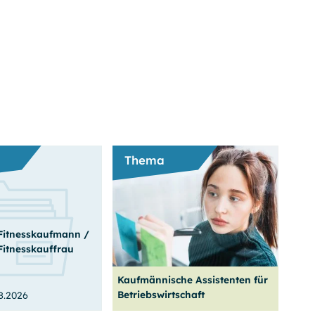
ldung
Schulabschluss
Über uns
Thema
Fitnesskaufmann /
Fitnesskauffrau
Kaufmännische Assistenten für
Betriebswirtschaft
8.2026