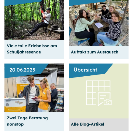
Diese helfen uns bei der Weiterentwicklung unseres
Angebots.
Google Analytics
Name:
_ga, _gat, _gd, _gid
Viele tolle Erlebnisse am
Anbieter:
Schuljahresende
Auftakt zum Austausch
Google Ireland Limited, Google Building Gordon House, 4
Barrow St, Dublin, D04 E5W5, Ireland
20.06.2025
Übersicht
Zweck:
Erhebung von anonymisierten Statistikdaten über die
Nutzung der Webseite (Reichweitenmessung).
Cookie Laufzeit:
bis zu 24 Monaten
Action und Feierliches vor
Erste Treffen unserer
den großen Ferien
Alumni
MS Clarity
Zwei Tage Beratung
weiterlesen
weiterlesen
nonstop
Alle Blog-Artikel
Name: