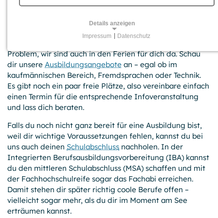
06.08.2025
Der Sommer ist endlich da. Sonne, See und chillen, so viel
Details anzeigen
du willst. Aber was ist, wenn du noch keinen Ausbildungs­
Impressum
|
Datenschutz
platz hast und im September durch­starten willst? Kein
NOTWENDIGE COOKIES
Problem, wir sind auch in den Ferien für dich da. Schau
Für grundlegende Funktionen und einwandfreien Betrieb
dir unsere
Ausbildungs­angebote
an – egal ob im
der Website erforderliche Cookies.
kaufmännischen Bereich, Fremdsprachen oder Technik.
Es gibt noch ein paar freie Plätze, also vereinbare einfach
Session-Cookies
einen Termin für die entsprechende Infover­anstaltung
und lass dich beraten.
Name:
PHPSESSID, PHPSESSLP, fe_typo_user
Falls du noch nicht ganz bereit für eine Ausbildung bist,
weil dir wichtige Voraus­setzungen fehlen, kannst du bei
Anbieter:
GPB College gGmbH, Beuthstraße 8, 10117 Berlin
uns auch deinen
Schulab­schluss
nachholen. In der
Integrierten Berufs­ausbildungs­vorbereitung (IBA) kannst
Zweck:
du den mittleren Schulab­schluss (MSA) schaffen und mit
Temporäre First-Party-Cookies, die einen Besucher zur
der Fachhoch­schulreife sogar das Fachabi erreichen.
Aufrechterhaltung der Session mit einer anonymen
Damit stehen dir später richtig coole Berufe offen –
Kennung über verschiedene Seiten wiedererkennen
vielleicht sogar mehr, als du dir im Moment am See
können.
erträumen kannst.
Cookie Laufzeit: