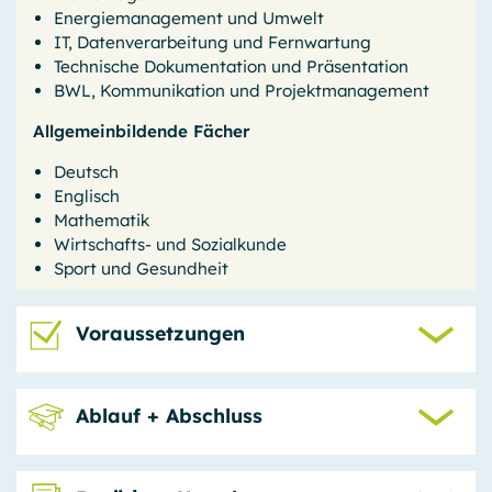
Energiemanagement und Umwelt
Sitzungsende
IT, Datenver­arbeitung und Fernwartung
Technische Dokumentation und Präsentation
Einverständnis-Cookie
BWL, Kommunikation und Projektmanagement
Name:
Allgemeinbildende Fächer
cookie_consent
Deutsch
Anbieter:
Englisch
GPB College gGmbH, Beuthstraße 8, 10117 Berlin
Mathematik
Zweck:
Wirtschafts- und Sozialkunde
Dieser Cookie speichert die ausgewählten Einverständnis-
Sport und Gesundheit
Optionen bzgl. der Cookie-Nutzung
Cookie Laufzeit:
Voraussetzungen
1 Jahr
Ablauf + Abschluss
OPTIONALE COOKIES
Wir nutzen Analyse-Tools, um vollständig anonyme
Daten über die Nutzung dieser Website zu erfassen.