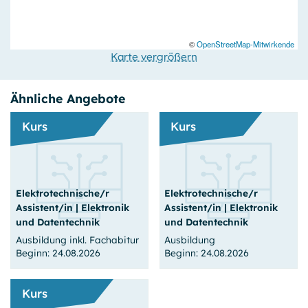
_clck, _clsk
Anbieter:
Microsoft Corporation, One Microsoft Way, Redmond, WA
©
OpenStreetMap-Mitwirkende
98052-6399, USA
Karte vergrößern
Zweck:
Analyse-Tool zum Aufspüren von Usability Problemen auf
Ähnliche Angebote
der Webseite durch Click-Heatmaps und anonymisierte
Session-Recordings.
Kurs
Kurs
Cookie Laufzeit:
24 Stunden
Elektrotechnische/r
Elektrotechnische/r
Assistent/in | Elektronik
Assistent/in | Elektronik
und Datentechnik
und Datentechnik
Ausbildung inkl. Fachabitur
Ausbildung
Beginn: 24.08.2026
Beginn: 24.08.2026
Kurs