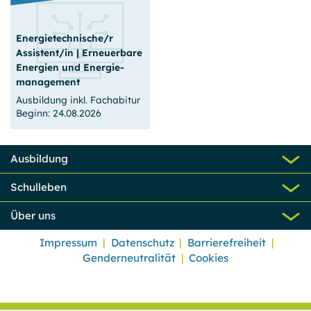
24.08.2026
24.08.2026
3 Jahre (Vollzeit)
2 Jahre (Vollzeit)
Energietechnische/r
Assistent/in | Erneuerbare
Prenzl. Berg
Prenzl. Berg
Energien und Energie­
Plätze frei
Plätze frei
management
Zum Angebot
Zum Angebot
Ausbildung inkl. Fachabitur
Beginn: 24.08.2026
Ausbildung
24.08.2026
Schulleben
3 Jahre (Vollzeit)
Über uns
Prenzl. Berg
Plätze frei
Impressum
Datenschutz
Barrierefreiheit
Genderneutralität
Cookies
Zum Angebot