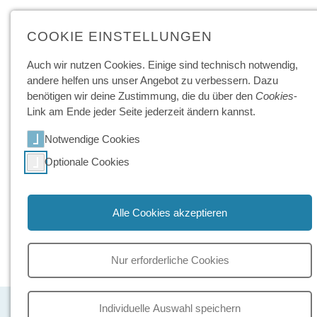
COOKIE EINSTELLUNGEN
Energietechnische/r
Auch wir nutzen Cookies. Einige sind technisch not­wendig,
andere helfen uns unser Angebot zu ver­bessern. Dazu
Assistent/in | Erneuerbare
benötigen wir deine Zu­stimmung, die du über den
Cookies
-
Energien und Energie­
Link am Ende jeder Seite jeder­zeit ändern kannst.
management
Notwendige Cookies
Ausbildung
Optionale Cookies
24.08.2026
+ 1 weiterer Termin
Alle Cookies akzeptieren
Noch Plätze frei!
2 Jahre
Nur erforderliche Cookies
Prenzl. Berg
Individuelle Auswahl speichern