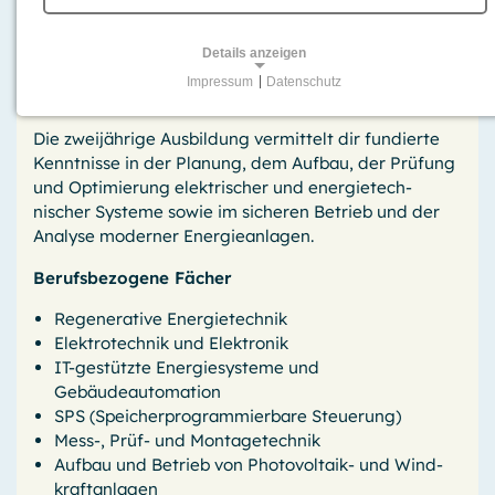
Kurz und knapp
Details anzeigen
Impressum
|
Datenschutz
Inhalte
NOTWENDIGE COOKIES
Für grundlegende Funktionen und einwandfreien Betrieb
Die zweijährige Ausbil­dung vermit­telt dir fundierte
der Website erforderliche Cookies.
Kennt­nisse in der Planung, dem Aufbau, der Prüfung
und Opti­mierung elekt­rischer und energie­tech­
Session-Cookies
nischer Systeme sowie im sicheren Betrieb und der
Analyse moderner Energie­anlagen.
Name:
PHPSESSID, PHPSESSLP, fe_typo_user
Berufsbezogene Fächer
Anbieter:
Regenerative Energietechnik
GPB College gGmbH, Beuthstraße 8, 10117 Berlin
Elektrotechnik und Elektronik
IT-gestützte Energie­systeme und
Zweck:
Gebäudeautomation
Temporäre First-Party-Cookies, die einen Besucher zur
Aufrechterhaltung der Session mit einer anonymen
SPS (Speicher­program­mierbare Steuerung)
Kennung über verschiedene Seiten wiedererkennen
Mess-, Prüf- und Montagetechnik
können.
Aufbau und Betrieb von Photovoltaik- und Wind­
kraftanlagen
Cookie Laufzeit: