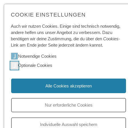
COOKIE EINSTELLUNGEN
Mehr zum Thema "Fahrten"
Auch wir nutzen Cookies. Einige sind technisch not­wendig,
andere helfen uns unser Angebot zu ver­bessern. Dazu
benötigen wir deine Zu­stimmung, die du über den
Cookies
-
Link am Ende jeder Seite jeder­zeit ändern kannst.
BLOG
BLOG
Notwendige Cookies
Optionale Cookies
Alle Cookies akzeptieren
Mehr als nur eine
Mit Ski und Snowboard
Sprachreise - unser Trip
auf Erfolgskurs
nach Japan
Nur erforderliche Cookies
BLOG
BLOG
Individuelle Auswahl speichern